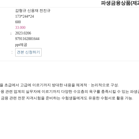
파생금융상품(제2
감형규 신용재 전진규
173*244*24
600
33.000
2023.0206
9791162881644
ppt제공
청
:
견본 신청하기
 내용을 초급에서 고급에 이르기까지 방대한 내용을 체계적ㆍ논리적으로 구성.
금융 관련 업계의 실무자에 이르기까지 다양한 수요층의 욕구를 충족시킬 수 있는 파생
증권ㆍ금융 관련 전문 자격시험을 준비하는 수험생들에게도 유용한 수험서로 활용 가능.