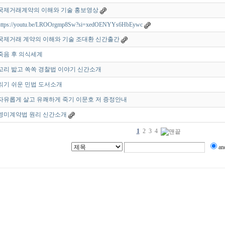
국제거래계약의 이해와 기술 홍보영상
https://youtu.be/LROOrgmp8Sw?si=xedOENYYs6HbEywc
국제거래 계약의 이해와 기술 조대환 신간출간
죽음 후 의식세계
꼬리 밟고 쏙쏙 경찰법 이야기 신간소개
읽기 쉬운 민법 도서소개
자유롭게 살고 유쾌하게 죽기 이문호 저 증정안내
영미계약법 원리 신간소개
1
2
3
4
a