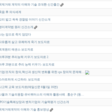
국제거래 계약의 이해와 기술 조대환 신간출간
죽음 후 의식세계
꼬리 밟고 쏙쏙 경찰법 이야기 신간소개
영미계약법 원리 신간소개
나는 암으로 죽지 않았다
자유롭게 살고 유쾌하게 죽기 보도자료
회계원리 에센스 보도자료
하루20분 추리능력 키우기 보도자료 2.
하루 20분으로 추리 능력 키우기- 보도자료
기업/조직의 창의,혁신과 생산적 변화를 위한 cps 창의적 문제해…
스마트하게 사고하라. 보도자료
사고력 교육 보도자료(매일신문 6월1일 16면)
사물과 기술의융합-유비쿼터스의 이해와 활용사례 . 홍순구 (동…
IPO기술특례상장과 벤처기업의 기술력평가 신간소개
국제거래계약의 이해와 기술 홍보영상