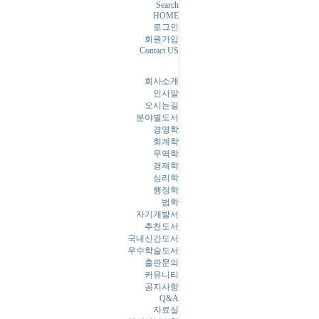
Search
HOME
로그인
회원가입
Contact US
회사소개
인사말
오시는길
분야별도서
경영학
회계학
무역학
경제학
심리학
행정학
법학
자기개발서
추천도서
국내신간도서
우수학술도서
출판문의
커뮤니티
공지사항
Q&A
자료실