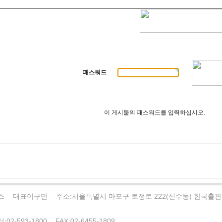
패스워드
이 게시물의 패스워드를 입력하십시오.
스
대표
이구만
주소:
서울특별시 마포구 토정로 222(신수동) 한국출판
터:
02-593-1800
FAX:
02-6455-1809