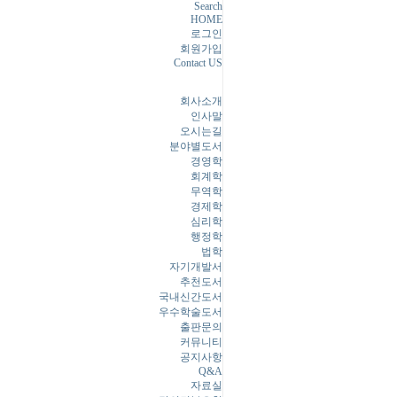
Search
HOME
로그인
회원가입
Contact US
회사소개
인사말
오시는길
분야별도서
경영학
회계학
무역학
경제학
심리학
행정학
법학
자기개발서
추천도서
국내신간도서
우수학술도서
출판문의
커뮤니티
공지사항
Q&A
자료실