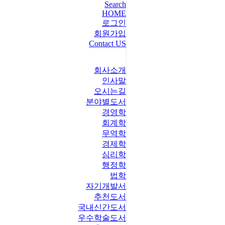
Search
HOME
로그인
회원가입
Contact US
회사소개
인사말
오시는길
분야별도서
경영학
회계학
무역학
경제학
심리학
행정학
법학
자기개발서
추천도서
국내신간도서
우수학술도서